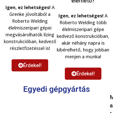
elérhető?
Igen, ez lehetséges!
A
Grenke jóvoltából a
Igen, ez lehetséges!
A
Roberto Welding
Roberto Welding több
élelmiszeripari gépei
élelmiszeripari gépe
megvásárolhatók lízing
kedvező konstrukcióban,
konstrukcióban, kedvező
akár néhány napra is
részletfizetéssel is!
kibérelhető, hogy jobban
menjen a munka!
Érdekel!
Érdekel!
Egyedi gépgyártás
M
a