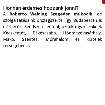
Honnan érdemes hozzánk jönni?
A
Roberto Welding Szegeden működik,
de
szolgáltatásaink országszerte, így Budapesten is
elérhetők. Rendszeresen dolgozunk ügyfeleinknek
Kecskemét, Békéscsaba, Hódmezővásárhely,
Makó, Szentes, Mórahalom és Kistelek
térségében is.
Élelmiszeripari gépeink
Olyan gépeket tervezünk és gyártunk,