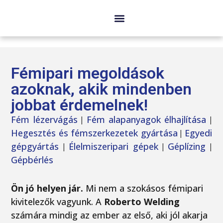
ÉLELMISZERIPARI GÉPEINK
Fémipari megoldások
azoknak, akik mindenben
jobbat érdemelnek!
Fém lézervágás
Fém alapanyagok élhajlítása
|
|
Hegesztés és fémszerkezetek gyártása
Egyedi
|
gépgyártás
Élelmiszeripari gépek
Géplízing
|
|
|
Gépbérlés
Ön jó helyen jár.
Mi nem a szokásos fémipari
kivitelezők vagyunk. A
Roberto Welding
számára mindig az ember az első, aki jól akarja