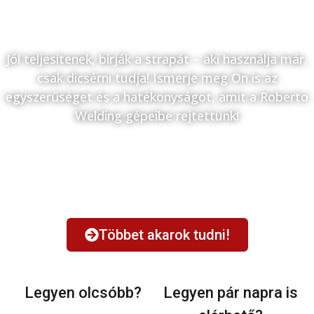
amelyek fellendítik a termelékenységet.
Jól teljesítenek, bírják a strapát – aki használja már,
csak dicsérni tudja! Ismerje meg Ön is az
egyszerűséget és a hatékonyságot, amit a Roberto
Welding gépeibe rejtettünk!
Többet akarok tudni!
Legyen olcsóbb?
Legyen pár napra is