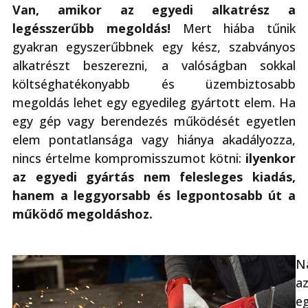
Van, amikor az egyedi alkatrész a
legésszerűbb megoldás!
Mert hiába tűnik
gyakran egyszerűbbnek egy kész, szabványos
alkatrészt beszerezni, a valóságban sokkal
költséghatékonyabb és üzembiztosabb
megoldás lehet egy egyedileg gyártott elem. Ha
egy gép vagy berendezés működését egyetlen
elem pontatlansága vagy hiánya akadályozza,
nincs értelme kompromisszumot kötni:
ilyenkor
az egyedi gyártás nem felesleges kiadás,
hanem a leggyorsabb és legpontosabb út a
működő megoldáshoz.
N
a
e