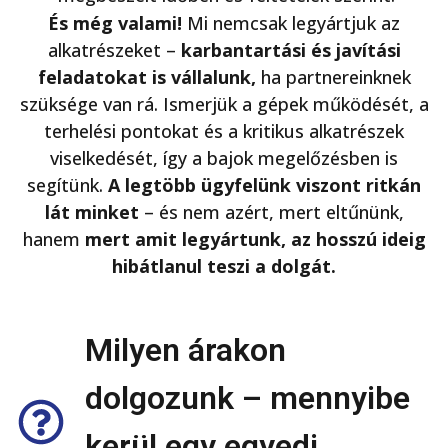
És még valami!
Mi nemcsak legyártjuk az
alkatrészeket –
karbantartási és javítási
feladatokat is vállalunk,
ha partnereinknek
szüksége van rá. Ismerjük a gépek működését, a
terhelési pontokat és a kritikus alkatrészek
viselkedését, így a bajok megelőzésben is
segítünk.
A legtöbb ügyfelünk viszont ritkán
lát minket
– és nem azért, mert eltűnünk,
hanem
mert amit legyártunk, az hosszú ideig
hibátlanul teszi a dolgát.
Milyen árakon
dolgozunk – mennyibe
kerül egy egyedi