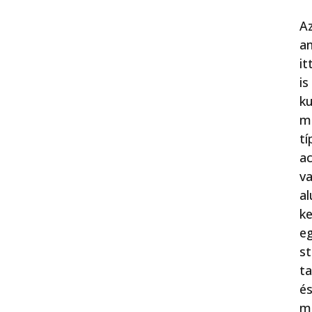
A
a
it
is
ku
m
t
ac
v
a
ke
e
st
t
é
m