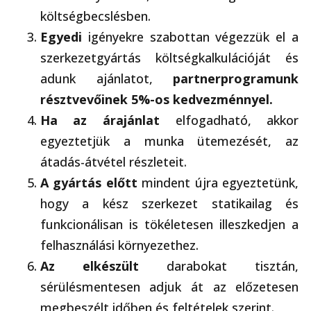
költségbecslésben.
Egyedi
igényekre szabottan végezzük el a
szerkezetgyártás költségkalkulációját és
adunk ajánlatot,
partnerprogramunk
résztvevőinek 5%-os kedvezménnyel.
Ha az árajánlat
elfogadható, akkor
egyeztetjük a munka ütemezését, az
átadás-átvétel részleteit.
A gyártás előtt
mindent újra egyeztetünk,
hogy a kész szerkezet statikailag és
funkcionálisan is tökéletesen illeszkedjen a
felhasználási környezethez.
Az elkészült
darabokat tisztán,
sérülésmentesen adjuk át az előzetesen
megbeszélt időben és feltételek szerint.