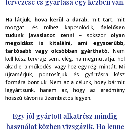
tervezése és gyártása egy kézben van.
Ha látjuk, hova kerül a darab,
mit tart, mit
mozgat, és mihez kapcsolódik,
felelősen
tudunk javaslatot tenni –
sokszor
olyan
megoldást is kitalálni, ami egyszerűbb,
tartósabb vagy olcsóbban gyártható.
Nem
kell kész tervrajz sem: elég, ha megmutatja, hol
akad el a működés, vagy hoz egy régi mintát. Mi
újramérjük, pontosítjuk és gyártásra kész
formára bontjuk. Nem az a célunk, hogy bármit
legyártsunk, hanem az, hogy az eredmény
hosszú távon is üzembiztos legyen.
Egy jól gyártott alkatrész mindig
használat közben vizsgázik. Ha lenne