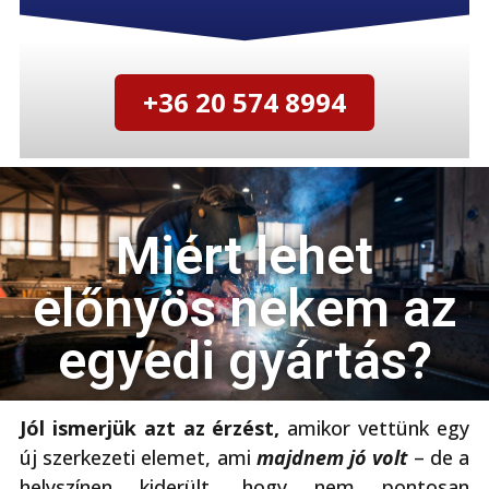
+36 20 574 8994
Miért lehet
előnyös nekem az
egyedi gyártás?
Jól ismerjük azt az érzést,
amikor vettünk egy
új szerkezeti elemet, ami
majdnem jó volt
– de a
helyszínen kiderült, hogy nem pontosan