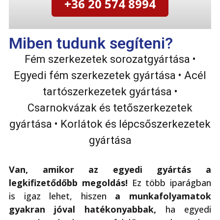
+36 20 574 8994
Miben tudunk segíteni?
Fém szerkezetek sorozatgyártása •
Egyedi fém szerkezetek gyártása • Acél
tartószerkezetek gyártása •
Csarnokvázak és tetőszerkezetek
gyártása • Korlátok és lépcsőszerkezetek
gyártása
Van, amikor az egyedi gyártás a
legkifizetődőbb megoldás!
Ez több iparágban
is igaz lehet, hiszen
a munkafolyamatok
gyakran jóval hatékonyabbak,
ha egyedi