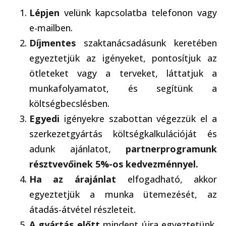
Lépjen
velünk kapcsolatba telefonon vagy
e-mailben.
Díjmentes
szaktanácsadásunk keretében
egyeztetjük az igényeket, pontosítjuk az
ötleteket vagy a terveket, láttatjuk a
munkafolyamatot, és segítünk a
költségbecslésben.
Egyedi
igényekre szabottan végezzük el a
szerkezetgyártás költségkalkulációját és
adunk ajánlatot,
partnerprogramunk
résztvevőinek 5%-os kedvezménnyel.
Ha az árajánlat
elfogadható, akkor
egyeztetjük a munka ütemezését, az
átadás-átvétel részleteit.
A gyártás előtt
mindent újra egyeztetünk,