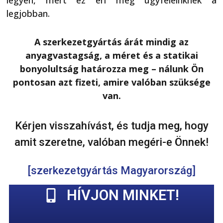
legyen, mert ez éri meg ügyfeleinknek a
legjobban.
A szerkezetgyártás árát mindig az
anyagvastagság, a méret és a statikai
bonyolultság határozza meg – nálunk Ön
pontosan azt fizeti, amire valóban szüksége
van.
Kérjen visszahívást, és tudja meg, hogy
amit szeretne, valóban megéri-e Önnek!
[szerkezetgyártás Magyarország]
HÍVJON MINKET!