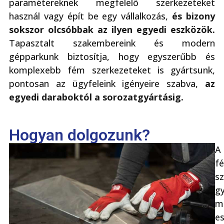
paramétereknek megfelelő szerkezeteket
használ vagy épít be egy vállalkozás,
és bizony
sokszor olcsóbbak az ilyen egyedi eszközök.
Tapasztalt szakembereink és modern
gépparkunk biztosítja, hogy egyszerűbb és
komplexebb fém szerkezeteket is gyártsunk,
pontosan az ügyfeleink igényeire szabva,
az
egyedi daraboktól a sorozatgyártásig.
Hogyan dolgozunk?
A
f
s
g
m
e