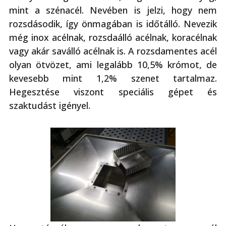
mint a szénacél. Nevében is jelzi, hogy nem
rozsdásodik, így önmagában is időtálló. Nevezik
még inox acélnak, rozsdaálló acélnak, koracélnak
vagy akár saválló acélnak is. A rozsdamentes acél
olyan ötvözet, ami legalább 10,5% krómot, de
kevesebb mint 1,2% szenet tartalmaz.
Hegesztése viszont speciális gépet és
szaktudást igényel.