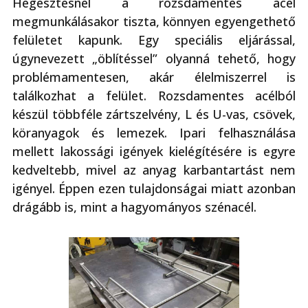
Hegesztésnél a rozsdamentes acél
megmunkálásakor tiszta, könnyen egyengethető
felületet kapunk. Egy speciális eljárással,
úgynevezett „öblítéssel” olyanná tehető, hogy
problémamentesen, akár élelmiszerrel is
találkozhat a felület. Rozsdamentes acélból
készül többféle zártszelvény, L és U-vas, csövek,
köranyagok és lemezek. Ipari felhasználása
mellett lakossági igények kielégítésére is egyre
kedveltebb, mivel az anyag karbantartást nem
igényel. Éppen ezen tulajdonságai miatt azonban
drágább is, mint a hagyományos szénacél.