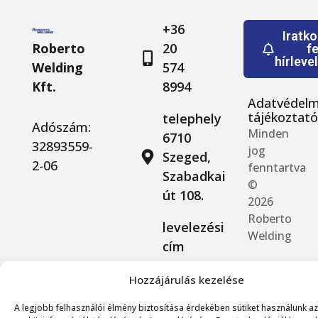
+36
Iratk
Roberto
20
fe
hírleve
Welding
574
Kft.
8994
Adatvédelm
tájékoztat
telephely
Adószám:
Minden
6710
32893559-
jog
Szeged,
2-06
fenntartva
Szabadkai
©
út 108.
2026
Roberto
levelezési
Welding
cím
6729
Hozzájárulás kezelése
Szeged,
Szondi
A legjobb felhasználói élmény biztosítása érdekében sütiket használunk az