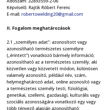
Adószám: 32893559-2-06
Képviselő: Rajtik Róbert Ferenc
E-mail:
robertowelding20@gmail.com
II. Fogalom meghatározások
2.1 „személyes adat”: azonosított vagy
azonosítható természetes személyre
(„érintett”) vonatkozó bármely információ;
azonosítható az a természetes személy, aki
közvetlen vagy közvetett módon, különösen
valamely azonosító, például név, szám,
helymeghatározó adat, online azonosító vagy
a természetes személy testi, fiziológiai,
genetikai, szellemi, gazdasági, kulturális vagy
szociális azonosságára vonatkozó egy vagy
több tényező alapján azonosítható;