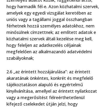
személyes adatot közlik, függetlenül attól,
hogy harmadik fél-e. Azon közhatalmi szervek,
amelyek egy egyedi vizsgálat keretében az
uniós vagy a tagállami joggal összhangban
férhetnek hozzá személyes adatokhoz, nem
minősülnek címzettnek; az említett adatok e
közhatalmi szervek általi kezelése meg kell,
hogy feleljen az adatkezelés céljainak
megfelelően az alkalmazandó adatvédelmi
szabályoknak;
2.6 „az érintett hozzájárulása”: az érintett
akaratának önkéntes, konkrét és megfelelő
tájékoztatáson alapuló és egyértelmű
kinyilvánítása, amellyel az érintett nyilatkozat
vagy a megerősítést félreérthetetlenül
kifejező cselekedet útján jelzi, hogy