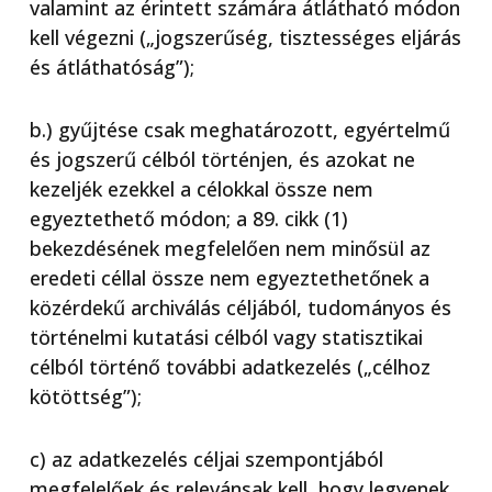
valamint az érintett számára átlátható módon
kell végezni („jogszerűség, tisztességes eljárás
és átláthatóság”);
b.) gyűjtése csak meghatározott, egyértelmű
és jogszerű célból történjen, és azokat ne
kezeljék ezekkel a célokkal össze nem
egyeztethető módon; a 89. cikk (1)
bekezdésének megfelelően nem minősül az
eredeti céllal össze nem egyeztethetőnek a
közérdekű archiválás céljából, tudományos és
történelmi kutatási célból vagy statisztikai
célból történő további adatkezelés („célhoz
kötöttség”);
c) az adatkezelés céljai szempontjából
megfelelőek és relevánsak kell, hogy legyenek,