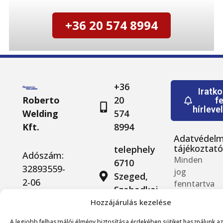
+36 20 574 8994
+36
Iratk
Roberto
20
fe
hírleve
Welding
574
Kft.
8994
Adatvédelm
tájékoztat
telephely
Adószám:
Minden
6710
32893559-
jog
Szeged,
2-06
fenntartva
Szabadkai
©
út 108.
Hozzájárulás kezelése
2026
Roberto
A legjobb felhasználói élmény biztosítása érdekében sütiket használunk az