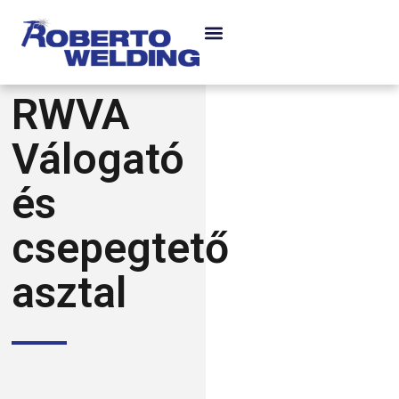
RWVA
Válogató
és
csepegtető
asztal