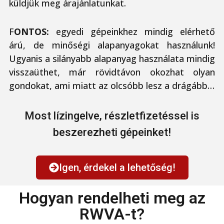
küldjük meg árajánlatunkat.
F
ONTOS:
egyedi gépeinkhez mindig elérhető
árú, de minőségi alapanyagokat használunk!
Ugyanis a silányabb alapanyag használata mindig
visszaüthet, már rövidtávon okozhat olyan
gondokat, ami miatt az olcsóbb lesz a drágább…
Most lízingelve, részletfizetéssel is
beszerezheti gépeinket!
Igen, érdekel a lehetőség!
Hogyan rendelheti meg az
RWVA-t?