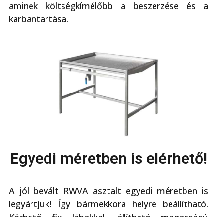
aminek költségkímélőbb a beszerzése és a
karbantartása.
Egyedi méretben is elérhető!
A jól bevált RWVA asztalt egyedi méretben is
legyártjuk! Így bármekkora helyre beállítható.
Kérhető fix lábakkal, állítható magasságú