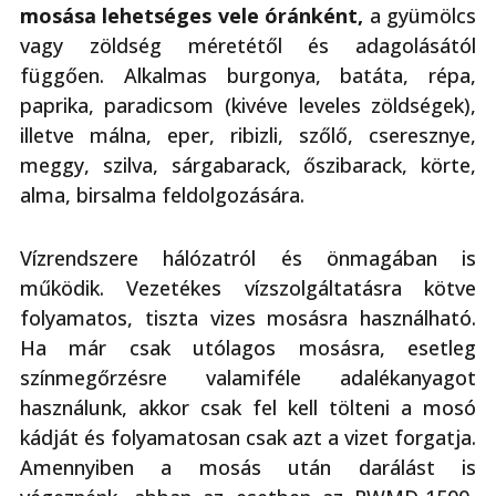
mosása lehetséges vele óránként,
a gyümölcs
vagy zöldség méretétől és adagolásától
függően. Alkalmas burgonya, batáta, répa,
paprika, paradicsom (kivéve leveles zöldségek),
illetve málna, eper, ribizli, szőlő, cseresznye,
meggy, szilva, sárgabarack, őszibarack, körte,
alma, birsalma feldolgozására.
Vízrendszere hálózatról és önmagában is
működik. Vezetékes vízszolgáltatásra kötve
folyamatos, tiszta vizes mosásra használható.
Ha már csak utólagos mosásra, esetleg
színmegőrzésre valamiféle adalékanyagot
használunk, akkor csak fel kell tölteni a mosó
kádját és folyamatosan csak azt a vizet forgatja.
Amennyiben a mosás után darálást is