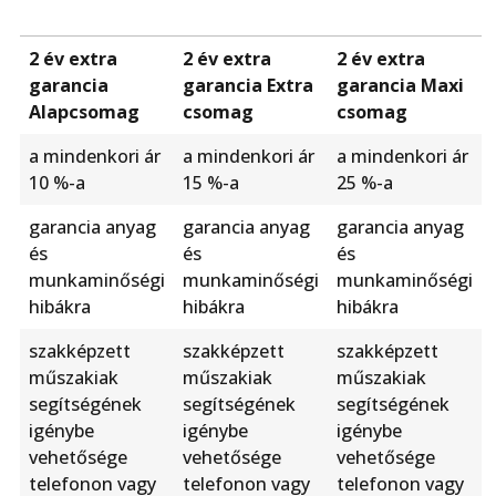
2 év extra
2 év extra
2 év extra
garancia
garancia Extra
garancia Maxi
Alapcsomag
csomag
csomag
a mindenkori ár
a mindenkori ár
a mindenkori ár
10 %-a
15 %-a
25 %-a
garancia anyag
garancia anyag
garancia anyag
és
és
és
munkaminőségi
munkaminőségi
munkaminőségi
hibákra
hibákra
hibákra
szakképzett
szakképzett
szakképzett
műszakiak
műszakiak
műszakiak
segítségének
segítségének
segítségének
igénybe
igénybe
igénybe
vehetősége
vehetősége
vehetősége
telefonon vagy
telefonon vagy
telefonon vagy