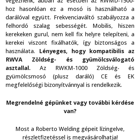
végeznénk, abban az esetben az RWMD-1500-
hoz hasonlóan ez a mosó is használható a
darálóval együtt. Frekvenciaváltó szabályozza a
felhordó szalag sebességét. Mobilis, hiszen
kerekeken gurul, nem kell fix helyre telepíteni, a
kerekei viszont fixálhatók, így biztonságos a
használata.
Lényeges, hogy kompatibilis az
RWVA Zöldség- és gyümölcsválogató
asztallal.
Az RWKM-1000 Zöldség- és
gyümölcsmosó (plusz daráló) CE és EK
megfelelőségi bizonyítvánnyal is rendelkezik.
Megrendelné gépünket vagy további kérdése
van?
Most a Roberto Welding gépeit lízingelve,
részletfizetéssel is megvásárolhatja!