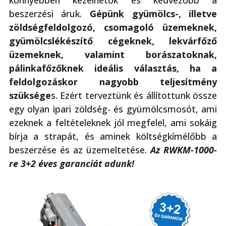
könnyebben kezelhetők és kedvezőbb a
beszerzési áruk.
Gépünk gyümölcs-, illetve
zöldségfeldolgozó, csomagoló üzemeknek,
gyümölcslékészítő cégeknek, lekvárfőző
üzemeknek, valamint borászatoknak,
pálinkafőzőknek ideális választás, ha a
feldolgozáskor nagyobb teljesítmény
szüksége
s. Ezért terveztünk és állítottunk össze
egy olyan ipari zöldség- és gyümölcsmosót, ami
ezeknek a feltételeknek jól megfelel, ami sokáig
bírja a strapát, és aminek költségkímélőbb a
beszerzése és az üzemeltetése.
Az RWKM-1000-
re 3+2 éves garanciát adunk!