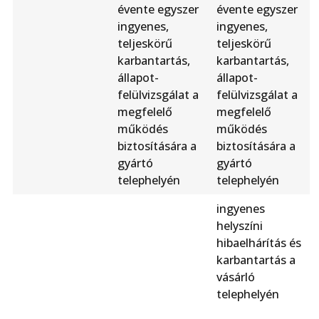
évente egyszer
évente egyszer
ingyenes,
ingyenes,
teljeskörű
teljeskörű
karbantartás,
karbantartás,
állapot-
állapot-
felülvizsgálat a
felülvizsgálat a
megfelelő
megfelelő
működés
működés
biztosítására a
biztosítására a
gyártó
gyártó
telephelyén
telephelyén
ingyenes
helyszíni
hibaelhárítás és
karbantartás a
vásárló
telephelyén