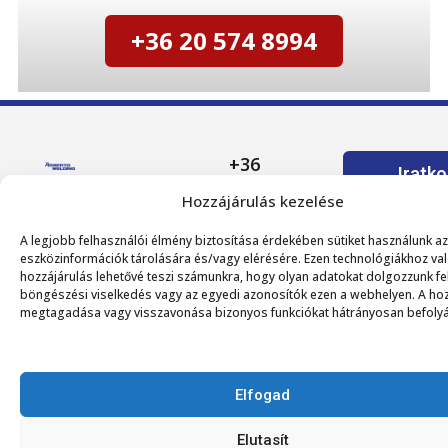
+36 20 574 8994
+36
Iratk
Roberto
20
fe
Hozzájárulás kezelése
hírleve
Welding
574
A legjobb felhasználói élmény biztosítása érdekében sütiket használunk az
Kft.
8994
eszközinformációk tárolására és/vagy elérésére. Ezen technológiákhoz va
Adatvédelm
hozzájárulás lehetővé teszi számunkra, hogy olyan adatokat dolgozzunk fel
tájékoztat
telephely
böngészési viselkedés vagy az egyedi azonosítók ezen a webhelyen. A hoz
Adószám:
Minden
megtagadása vagy visszavonása bizonyos funkciókat hátrányosan befolyá
6710
32893559-
jog
Szeged,
2-06
fenntartva
Szabadkai
©
Elfogad
út 108.
2026
Roberto
Elutasít
levelezési