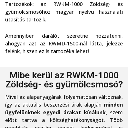
Tartozékok: az RWKM-1000 Zöldség- és
gyümölcsmosóhoz magyar nyelvű használati
utasítás tartozik.
Amennyiben darálót szeretne hozzátenni,
ahogyan azt az RWMD-1500-nál látta, jelezze
felénk, hiszen ez is tartozéka lehet!
Mibe kerül az RWKM-1000
Zöldség- és gyümölcsmosó?
Mivel az alapanyagárak folyamatosan változnak,
így az aktuális beszerzési árak alapján
minden
ügyfelünknek egyedi árakat kínálunk,
szem
előtt tartva a költséghatékonyságot. Több
megbízás esetén egyedi kedvezményt is