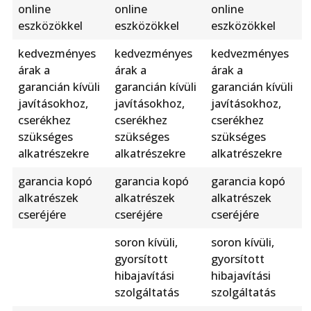
online
online
online
eszközökkel
eszközökkel
eszközökkel
kedvezményes
kedvezményes
kedvezményes
árak a
árak a
árak a
garancián kívüli
garancián kívüli
garancián kívüli
javításokhoz,
javításokhoz,
javításokhoz,
cserékhez
cserékhez
cserékhez
szükséges
szükséges
szükséges
alkatrészekre
alkatrészekre
alkatrészekre
garancia kopó
garancia kopó
garancia kopó
alkatrészek
alkatrészek
alkatrészek
cseréjére
cseréjére
cseréjére
soron kívüli,
soron kívüli,
gyorsított
gyorsított
hibajavítási
hibajavítási
szolgáltatás
szolgáltatás