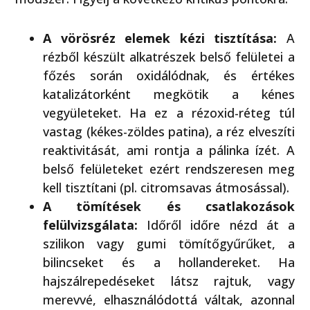
A vörösréz elemek kézi tisztítása:
A
rézből készült alkatrészek belső felületei a
főzés során oxidálódnak, és értékes
katalizátorként megkötik a kénes
vegyületeket. Ha ez a rézoxid-réteg túl
vastag (kékes-zöldes patina), a réz elveszíti
reaktivitását, ami rontja a pálinka ízét. A
belső felületeket ezért rendszeresen meg
kell tisztítani (pl. citromsavas átmosással).
A tömítések és csatlakozások
felülvizsgálata:
Időről időre nézd át a
szilikon vagy gumi tömítőgyűrűket, a
bilincseket és a hollandereket. Ha
hajszálrepedéseket látsz rajtuk, vagy
merevvé, elhasználódottá váltak, azonnal