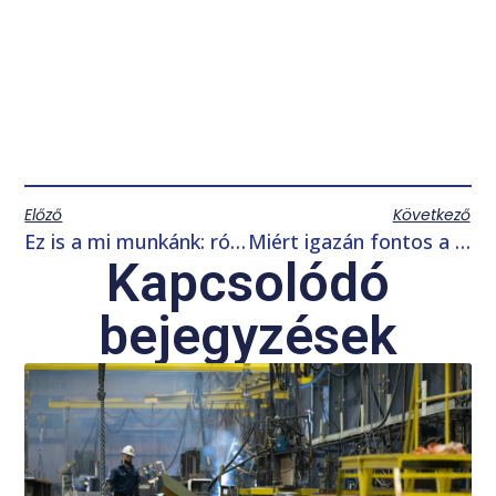
Előző
Következő
Ez is a mi munkánk: rózsafuttatók a Szegedi Tudományegyetem Füvészkertjében
Miért igazán fontos a megbízhatóság a zöldség- és gyümölcs-feldolgozó gépek esetében?
Kapcsolódó
bejegyzések