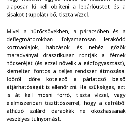
alaposan ki kell öblíteni a lepárlóüstöt és a
sisakot (kupolát) bő, tiszta vízzel.
Mivel a hűtőcsövekben, a páracsőben és a
deflegmátorokban folyamatosan lerakódó
kozmaolajok, habzások és nehéz gőzök
maradványai drasztikusan rontják a fémek
hőcseréjét (és ezzel növelik a gázfogyasztást),
kiemelten fontos a teljes rendszer átmosása.
Időről időre kötelező a párlatcső belső
átjárhatóságát is ellenőrizni. Ha szükséges, ezt
is át kell mosni forró, tiszta vízzel, vagy
élelmiszeripari tisztítószerrel, hogy a cefréből
áthúzó szilárd darabkák ne okozhassanak
veszélyes túlnyomást.