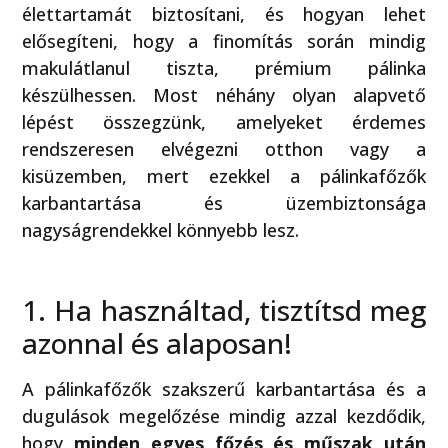
élettartamát biztosítani, és hogyan lehet
elősegíteni, hogy a finomítás során mindig
makulátlanul tiszta, prémium pálinka
készülhessen. Most néhány olyan alapvető
lépést összegzünk, amelyeket érdemes
rendszeresen elvégezni otthon vagy a
kisüzemben, mert ezekkel a pálinkafőzők
karbantartása és üzembiztonsága
nagyságrendekkel könnyebb lesz.
1. Ha használtad, tisztítsd meg
azonnal és alaposan!
A pálinkafőzők szakszerű karbantartása és a
dugulások megelőzése mindig azzal kezdődik,
hogy
minden egyes főzés és műszak után