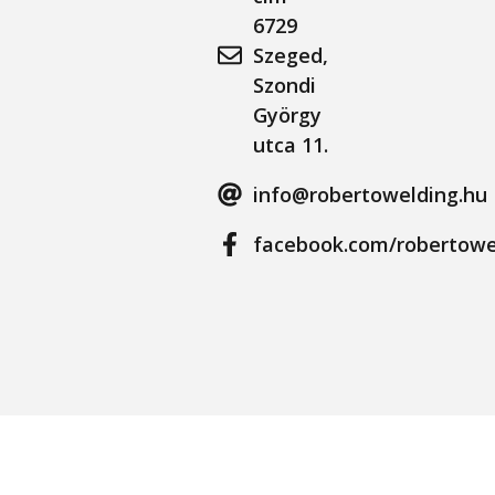
6729
Szeged,
Szondi
György
utca 11.
info@robertowelding.hu
facebook.com/robertowe