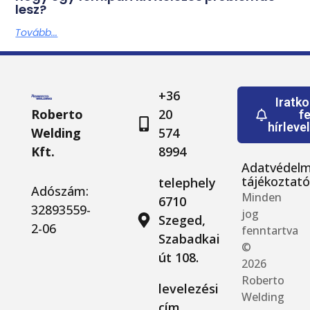
lesz?
Tovább...
+36
Iratk
Roberto
20
fe
hírleve
Welding
574
Kft.
8994
Adatvédelm
tájékoztat
telephely
Adószám:
Minden
6710
32893559-
jog
Szeged,
2-06
fenntartva
Szabadkai
©
út 108.
2026
Roberto
levelezési
Welding
cím