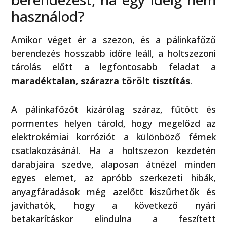
használod?
Amikor véget ér a szezon, és a pálinkafőző
berendezés hosszabb időre leáll, a holtszezoni
tárolás előtt a legfontosabb feladat a
maradéktalan, szárazra törölt tisztítás
.
A pálinkafőzőt kizárólag száraz, fűtött és
pormentes helyen tárold, hogy megelőzd az
elektrokémiai korróziót a különböző fémek
csatlakozásánál. Ha a holtszezon kezdetén
darabjaira szedve, alaposan átnézel minden
egyes elemet, az apróbb szerkezeti hibák,
anyagfáradások még azelőtt kiszűrhetők és
javíthatók, hogy a következő nyári
betakarításkor elindulna a feszített