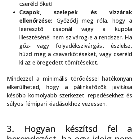
cseréld őket!
Csapok, szelepek és vízzárak
ellenőrzése:
Győződj meg róla, hogy a
leeresztő csapnál vagy a kupola
illesztésénél nem szivárog-e a rendszer. Ha
gőz- vagy folyadékszivárgást észlelsz,
húzd meg a csavarkötéseket, vagy cseréld
ki az elöregedett tömítéseket.
Mindezzel a minimális törődéssel hatékonyan
elkerülheted, hogy a pálinkafőzők javítása
később komolyabb szerkezeti repedésekhez és
súlyos fémipari kiadásokhoz vezessen.
3. Hogyan készítsd fel a
berendezést, ha egy ideig nem