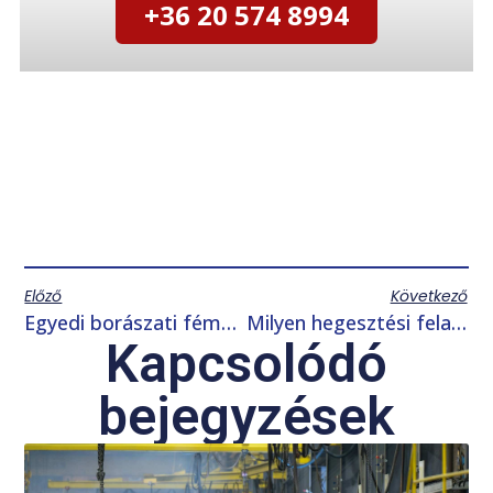
+36 20 574 8994
Előző
Következő
Egyedi borászati fémeszközök: mikor éri meg ilyenekkel dolgozni?
Milyen hegesztési feladatok számítanak összetettnek ipari környezetben?
Kapcsolódó
bejegyzések