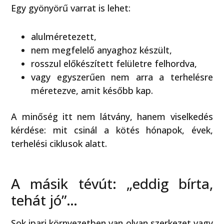
Egy gyönyörű varrat is lehet:
alulméretezett,
nem megfelelő anyaghoz készült,
rosszul előkészített felületre felhordva,
vagy egyszerűen nem arra a terhelésre
méretezve, amit később kap.
A minőség itt nem látvány, hanem viselkedés
kérdése: mit csinál a kötés hónapok, évek,
terhelési ciklusok alatt.
A másik tévút: „eddig bírta,
tehát jó”…
Sok ipari környezetben van olyan szerkezet vagy