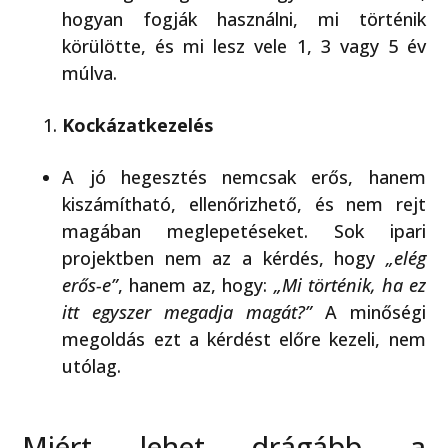
hogyan fogják használni, mi történik
körülötte, és mi lesz vele 1, 3 vagy 5 év
múlva.
Kockázatkezelés
A jó hegesztés nemcsak erős, hanem
kiszámítható, ellenőrizhető, és nem rejt
magában meglepetéseket. Sok ipari
projektben nem az a kérdés, hogy
„elég
erős-e”
, hanem az, hogy:
„Mi történik, ha ez
itt egyszer megadja magát?”
A minőségi
megoldás ezt a kérdést előre kezeli, nem
utólag.
Miért lehet drágább a