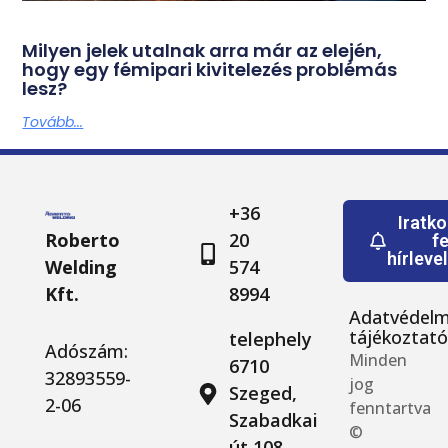
Milyen jelek utalnak arra már az elején,
hogy egy fémipari kivitelezés problémás
lesz?
Tovább...
+36
Iratk
Roberto
20
fe
hírleve
Welding
574
Kft.
8994
Adatvédelm
tájékoztat
telephely
Adószám:
Minden
6710
32893559-
jog
Szeged,
2-06
fenntartva
Szabadkai
©
út 108.